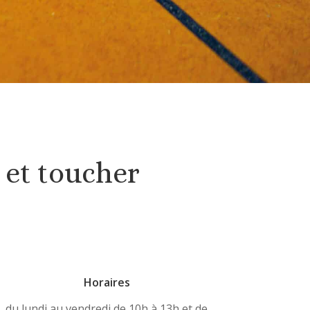
r et toucher
Horaires
du lundi au vendredi de 10h à 13h et de