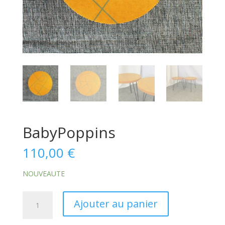
BabyPoppins
110,00
€
NOUVEAUTE
quantité
Ajouter au panier
de
BabyPoppins