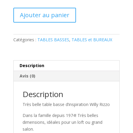
quantité
Ajouter au panier
de
Table
Basse
WILLY
Catégories :
TABLES BASSES
,
TABLES et BUREAUX
Description
Avis (0)
Description
Très belle table basse d’inspiration Willy Rizzo
Dans la famille depuis 1974! Très belles
dimensions, idéales pour un loft ou grand
salon.