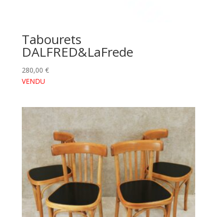
Tabourets
DALFRED&LaFrede
280,00
€
VENDU