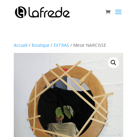
Accueil
/
Boutique
/
EXTRAS
/ Miroir NARCISSE